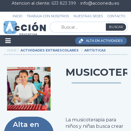
Atencion al cliente:
633 823 399
· info@accionedu.es
INICIO
TRABAJA CON NOSOTROS
NUESTRAS SEDES
CONTACTO
ALTA EN ACTIVIDADES
HOME
ACTIVIDADES EXTRAESCOLARES
ARTÍSTICAS
MUSICOTER
La musicoterapia para
Alta en
niños y niñas busca crear