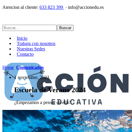
Atencion al cliente:
633 823 399
· info@accionedu.es
Inicio
Trabaja con nosotros
Nuestras Sedes
Contacto
Home
Comunicados
1 noviembre, 2023
Escuela de Verano 2024
¿Empezamos a pensar en ella?
Alta en actividades