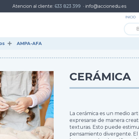
Atencion al cliente:
633 823 399
· info@accionedu.es
INICIO
os
AMPA-AFA
CERÁMICA
La cerámica es un medio artí
expresarse de manera creati
texturas. Esto puede estimu
pensamiento divergente. El b